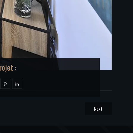
ojet :
Next