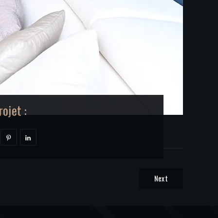
ojet :
Next