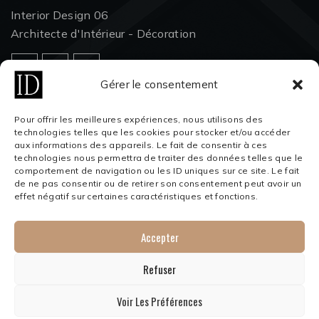
Interior Design 06
Architecte d'Intérieur - Décoration
Gérer le consentement
Téléphone
Pour offrir les meilleures expériences, nous utilisons des
technologies telles que les cookies pour stocker et/ou accéder
06 67 46 76 45 - 04 22 17 05 55
aux informations des appareils. Le fait de consentir à ces
technologies nous permettra de traiter des données telles que le
Email
comportement de navigation ou les ID uniques sur ce site. Le fait
de ne pas consentir ou de retirer son consentement peut avoir un
contact@interiordesign06.com
effet négatif sur certaines caractéristiques et fonctions.
Adresse
87 Bd Sadi Carnot, Le cannet, 06110
Accepter
Refuser
Voir Les Préférences
Copyright © 2024 Interior Design 06. Tout droit réservé.