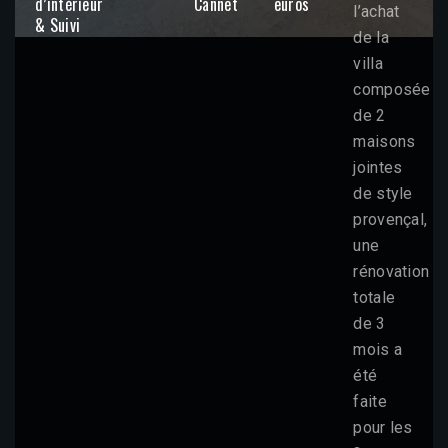
d’intérieur
Cannet
euros
l’achat
& Suivi
de la
villa
composée
de 2
maisons
jointes
de style
provençal,
une
rénovation
totale
de 3
mois a
été
faite
pour les