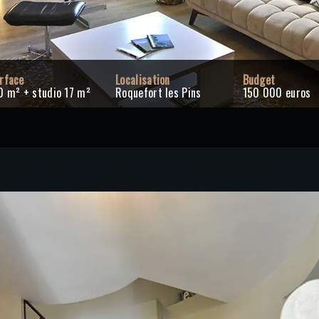
rface
Localisation
Budget
0 m² + studio 17 m²
Roquefort les Pins
150 000 euros