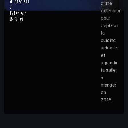
d’intérieur
d’une
/
extension
Extérieur
pour
& Suivi
déplacer
la
cuisine
actuelle
et
agrandir
la salle
à
manger
en
2018.